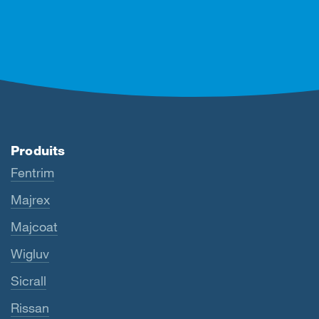
Produits
Fentrim
Majrex
Majcoat
Wigluv
Sicrall
Rissan