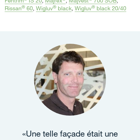
Fentrim
IS 20
,
Majrex
,
Majvest
700 SOB
,
®
®
®
Rissan
60
,
Wigluv
black
,
Wigluv
black 20/40
«Une telle façade était une