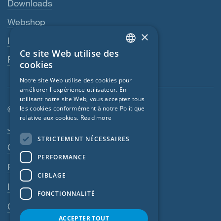
Downloads
Webshop
×
Interlocuteur
Ce site Web utilise des
ENGLISH
Revendeurs
cookies
GERMAN
Notre site Web utilise des cookies pour
améliorer l'expérience utilisateur. En
FRENCH
utilisant notre site Web, vous acceptez tous
CZECH
© SIGA 2026
les cookies conformément à notre Politique
relative aux cookies.
Read more
ITALIAN
Navigation en pied de page
Jobs
STRICTEMENT NÉCESSAIRES
LATVIAN
Contact
PERFORMANCE
LITHUANIAN
Règles de confidentialité
DUTCH
CIBLAGE
Impressum
POLISH
FONCTIONNALITÉ
CGV
SWEDISH
ACCEPTER TOUT