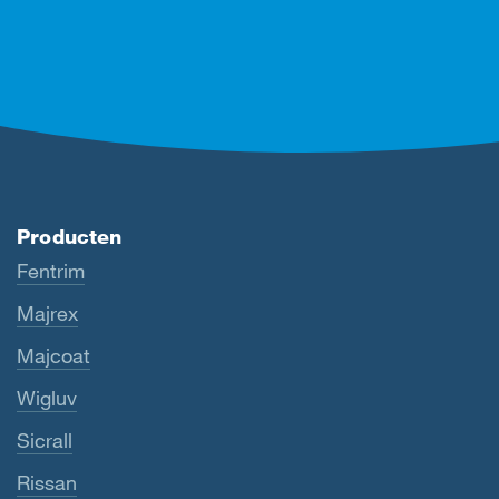
Producten
Fentrim
Majrex
Majcoat
Wigluv
Sicrall
Rissan