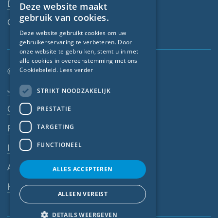
Downloads
Deze website maakt
ENGLISH
gebruik van cookies.
Contactpersoon
GERMAN
Deze website gebruikt cookies om uw
gebruikerservaring te verbeteren. Door
FRENCH
onze website te gebruiken, stemt u in met
CZECH
alle cookies in overeenstemming met ons
Cookiebeleid.
Lees verder
© SIGA 2026
ITALIAN
Footer-navigatie
Jobs
STRIKT NOODZAKELIJK
LATVIAN
Contact
PRESTATIE
LITHUANIAN
DUTCH
TARGETING
Privacyverklaring
POLISH
FUNCTIONEEL
Impressum
SWEDISH
AV
ALLES ACCEPTEREN
NORWEGIAN
Klokkenluiderssysteem
ESTONIAN
ALLEEN VEREIST
SLOVAK
DETAILS WEERGEVEN