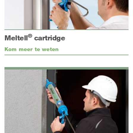
®
Meltell
cartridge
Kom meer te weten