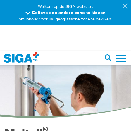
Welkom op de SIGA-website .
Gelieve een andere zone te kiezen
om inhoud voor uw geografische zone te bekijken.
oorzoek de website
Zoekopdr
Hoofd
®