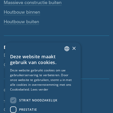
Massieve constructie buiten
Houtbouw binnen
Houtbouw buiten
×
Dienstverlening
Downloads
Deze website maakt
ENGLISH
gebruik van cookies.
Contactpersoon
GERMAN
Deze website gebruikt cookies om uw
gebruikerservaring te verbeteren. Door
FRENCH
onze website te gebruiken, stemt u in met
CZECH
alle cookies in overeenstemming met ons
© SIGA 2026
Cookiebeleid.
Lees verder
ITALIAN
Footer-navigatie
Jobs
STRIKT NOODZAKELIJK
LATVIAN
Contact
PRESTATIE
LITHUANIAN