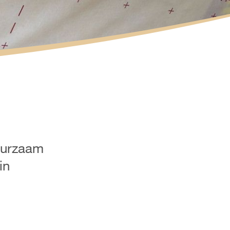
duurzaam
in