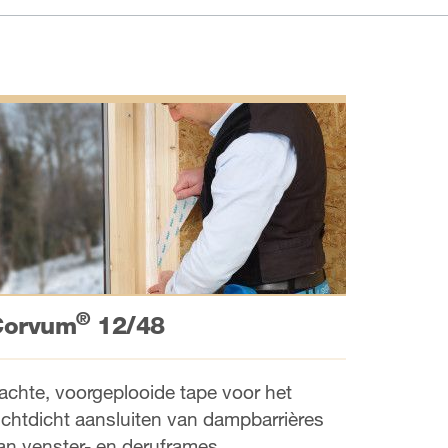
®
Corvum
12/48
achte, voorgeplooide tape voor het
uchtdicht aansluiten van dampbarrières
an venster- en deruframes.