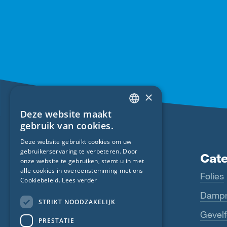
×
Deze website maakt
ENGLISH
gebruik van cookies.
GERMAN
Deze website gebruikt cookies om uw
gebruikerservaring te verbeteren. Door
FRENCH
Producten
Cat
onze website te gebruiken, stemt u in met
CZECH
alle cookies in overeenstemming met ons
Fentrim
Folies
Cookiebeleid.
Lees verder
ITALIAN
Majrex
Dampr
STRIKT NOODZAKELIJK
LATVIAN
Majcoat
Gevelf
PRESTATIE
LITHUANIAN