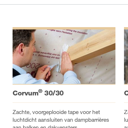
®
Corvum
30/30
Z
Zachte, voorgeplooide tape voor het
l
luchtdicht aansluiten van dampbarrières
a
aan balken en dakvensters.