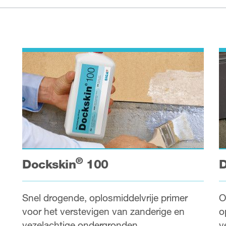
®
Dockskin
100
D
Snel drogende, oplosmiddelvrije primer
O
voor het verstevigen van zanderige en
o
vezelachtige ondergronden.
v