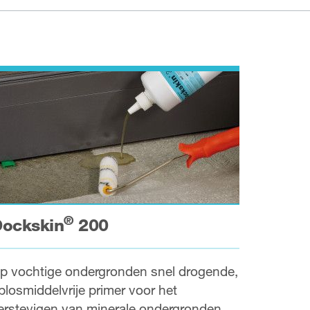
®
ockskin
200
p vochtige ondergronden snel drogende,
plosmiddelvrije primer voor het
erstevigen van minerale ondergronden.