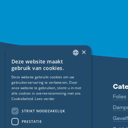
×
Deze website maakt
ENGLISH
gebruik van cookies.
GERMAN
Deze website gebruikt cookies om uw
gebruikerservaring te verbeteren. Door
FRENCH
Producten
Cat
onze website te gebruiken, stemt u in met
CZECH
alle cookies in overeenstemming met ons
Fentrim
Folies
Cookiebeleid.
Lees verder
ITALIAN
Majrex
Dampr
STRIKT NOODZAKELIJK
LATVIAN
Majcoat
Gevelf
PRESTATIE
LITHUANIAN