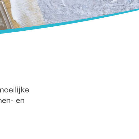
moeilijke
nen- en