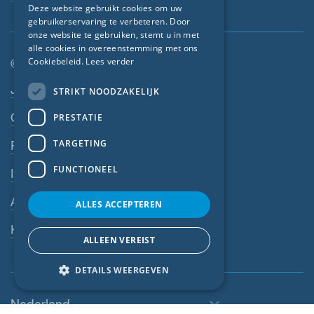
Deze website gebruikt cookies om uw
gebruikerservaring te verbeteren. Door
FRENCH
onze website te gebruiken, stemt u in met
CZECH
alle cookies in overeenstemming met ons
© SIGA 2026
Cookiebeleid.
Lees verder
ITALIAN
Footer-navigatie
Jobs
STRIKT NOODZAKELIJK
LATVIAN
Contact
PRESTATIE
LITHUANIAN
DUTCH
TARGETING
Privacyverklaring
POLISH
FUNCTIONEEL
Impressum
SWEDISH
AV
ALLES ACCEPTEREN
NORWEGIAN
Klokkenluiderssysteem
ESTONIAN
ALLEEN VEREIST
SLOVAK
DETAILS WEERGEVEN
Nederland