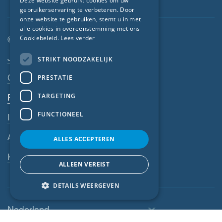
Deze website gebruikt cookies om uw
gebruikerservaring te verbeteren. Door
FRENCH
onze website te gebruiken, stemt u in met
CZECH
alle cookies in overeenstemming met ons
Cookiebeleid.
Lees verder
© SIGA 2026
ITALIAN
Footer-navigatie
Jobs
STRIKT NOODZAKELIJK
LATVIAN
Contact
PRESTATIE
LITHUANIAN
DUTCH
TARGETING
Privacyverklaring
POLISH
FUNCTIONEEL
Impressum
SWEDISH
AV
ALLES ACCEPTEREN
NORWEGIAN
Klokkenluiderssysteem
ESTONIAN
ALLEEN VEREIST
SLOVAK
DETAILS WEERGEVEN
Nederland