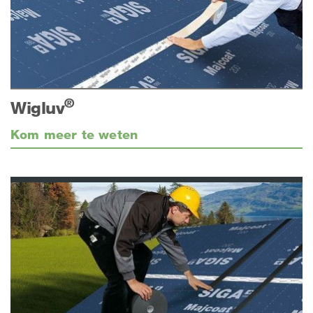
®
Wigluv
Kom meer te weten