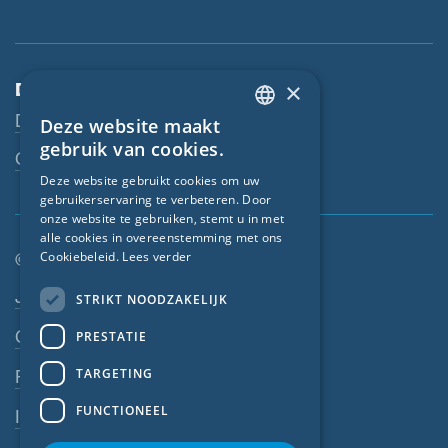
×
Dienstverlening
Downloads
Deze website maakt
ENGLISH
gebruik van cookies.
Contactpersoon
GERMAN
Deze website gebruikt cookies om uw
gebruikerservaring te verbeteren. Door
FRENCH
onze website te gebruiken, stemt u in met
CZECH
alle cookies in overeenstemming met ons
Cookiebeleid.
Lees verder
© SIGA 2026
ITALIAN
Footer-navigatie
Jobs
STRIKT NOODZAKELIJK
LATVIAN
Contact
PRESTATIE
LITHUANIAN
DUTCH
TARGETING
Privacyverklaring
POLISH
FUNCTIONEEL
Impressum
SWEDISH