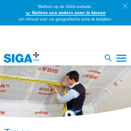
Welkom op de SIGA-website .
Gelieve een andere zone te kiezen
om inhoud voor uw geografische zone te bekijken.
oorzoek de website
Zoekopdr
Hoofd