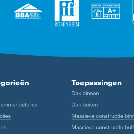
egorieën
Toepassingen
Dak binnen
emmendefolies
Dak buiten
olies
Massieve constructie bin
ies
Massieve constructie bui