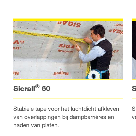
®
S
Sicrall
60
S
Stabiele tape voor het luchtdicht afkleven
v
van overlappingen bij dampbarrières en
naden van platen.