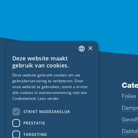
×
Deze website maakt
ENGLISH
gebruik van cookies.
GERMAN
Deze website gebruikt cookies om uw
gebruikerservaring te verbeteren. Door
FRENCH
Producten
Cat
onze website te gebruiken, stemt u in met
CZECH
alle cookies in overeenstemming met ons
Fentrim
Folies
Cookiebeleid.
Lees verder
ITALIAN
Majrex
Dampr
STRIKT NOODZAKELIJK
LATVIAN
Majcoat
Gevelf
PRESTATIE
LITHUANIAN
Wigluv
Dakfol
DUTCH
TARGETING