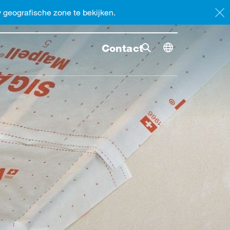
geografische zone te bekijken.
Contact
Zoekopdracht
Zoekopdr
Toggle dimensi
Zoekopdracht omsc