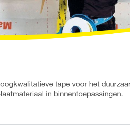
 hoogkwalitatieve tape voor het duurzaa
aatmateriaal in binnentoepassingen.