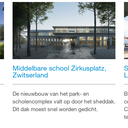
Middelbare school Zirkusplatz,
S
Zwitserland
L
De nieuwbouw van het park- en
B
scholencomplex valt op door het sheddak.
c
Dit dak moest snel worden gedicht.
C
t