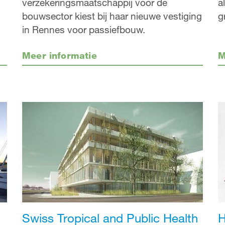
a
verzekeringsmaatschappij voor de
g
bouwsector kiest bij haar nieuwe vestiging
in Rennes voor passiefbouw.
Meer informatie
M
Swiss Tropical and Public Health
H