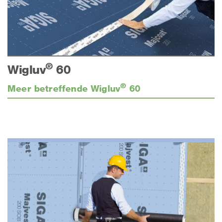
®
Wigluv
60
®
Meer betreffende Wigluv
60