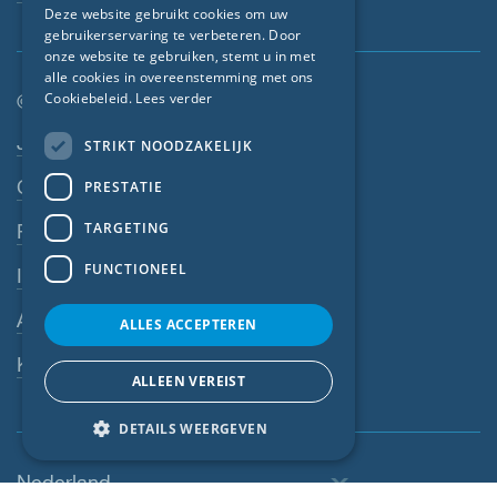
Deze website gebruikt cookies om uw
gebruikerservaring te verbeteren. Door
FRENCH
onze website te gebruiken, stemt u in met
CZECH
alle cookies in overeenstemming met ons
© SIGA 2026
Cookiebeleid.
Lees verder
ITALIAN
Footer-navigatie
Jobs
STRIKT NOODZAKELIJK
LATVIAN
Contact
PRESTATIE
LITHUANIAN
DUTCH
TARGETING
Privacyverklaring
POLISH
FUNCTIONEEL
Impressum
SWEDISH
AV
ALLES ACCEPTEREN
NORWEGIAN
Klokkenluiderssysteem
ESTONIAN
ALLEEN VEREIST
SLOVAK
DETAILS WEERGEVEN
Nederland