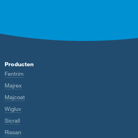
Producten
Fentrim
Majrex
Majcoat
Wigluv
Sicrall
Rissan