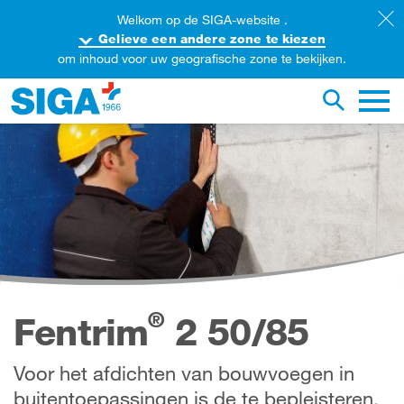
Welkom op de SIGA-website .
Gelieve een andere zone te kiezen
om inhoud voor uw geografische zone te bekijken.
oorzoek de website
Zoekopdr
Hoofd
®
Fentrim
2 50/85
Voor het afdichten van bouwvoegen in
buitentoepassingen is de te bepleisteren,