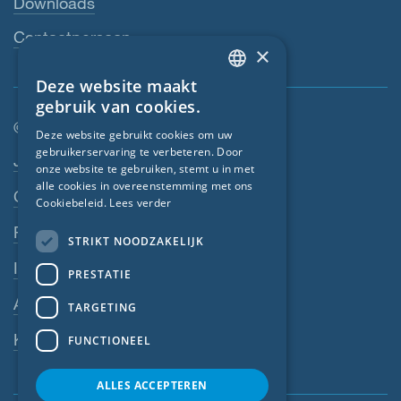
Downloads
Contactpersoon
×
Deze website maakt
ENGLISH
gebruik van cookies.
GERMAN
© SIGA 2026
Deze website gebruikt cookies om uw
gebruikerservaring te verbeteren. Door
FRENCH
Footer-navigatie
Jobs
onze website te gebruiken, stemt u in met
CZECH
alle cookies in overeenstemming met ons
Contact
Cookiebeleid.
Lees verder
ITALIAN
Privacyverklaring
STRIKT NOODZAKELIJK
LATVIAN
Impressum
PRESTATIE
LITHUANIAN
AV
DUTCH
TARGETING
POLISH
Klokkenluiderssysteem
FUNCTIONEEL
SWEDISH
ALLES ACCEPTEREN
NORWEGIAN