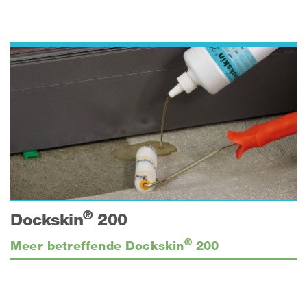
®
Dockskin
200
®
Meer betreffende Dockskin
200