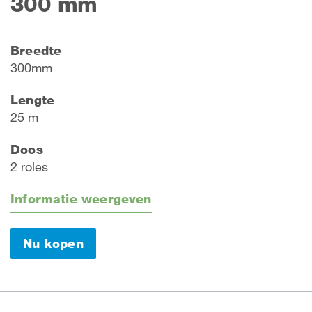
300 mm
Breedte
300mm
Lengte
25 m
Doos
2 roles
Informatie weergeven
Nu kopen