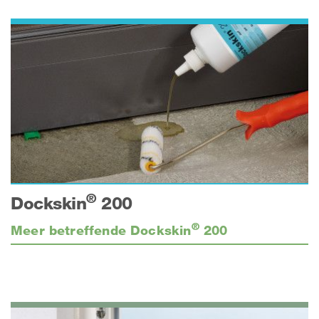
®
Dockskin
200
®
Meer betreffende Dockskin
200