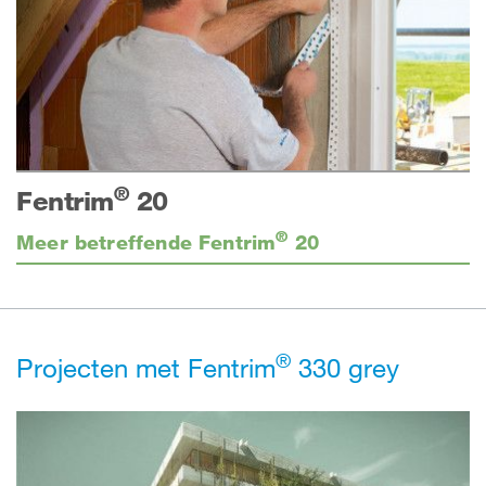
®
Fentrim
20
®
Meer betreffende Fentrim
20
®
Projecten met Fentrim
330 grey