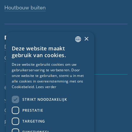
Houtbouw buiten
×
Dienstverlening
Downloads
Deze website maakt
ENGLISH
gebruik van cookies.
Contactpersoon
GERMAN
Deze website gebruikt cookies om uw
gebruikerservaring te verbeteren. Door
FRENCH
onze website te gebruiken, stemt u in met
CZECH
alle cookies in overeenstemming met ons
Cookiebeleid.
Lees verder
© SIGA 2026
ITALIAN
Footer-navigatie
Jobs
STRIKT NOODZAKELIJK
LATVIAN
Contact
PRESTATIE
LITHUANIAN
DUTCH
TARGETING
Privacyverklaring
POLISH