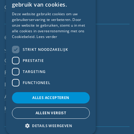
gebruik van cookies.
Contactpersoon
GERMAN
Deze website gebruikt cookies om uw
gebruikerservaring te verbeteren. Door
FRENCH
onze website te gebruiken, stemt u in met
CZECH
alle cookies in overeenstemming met ons
Cookiebeleid.
Lees verder
© SIGA 2026
ITALIAN
Footer-navigatie
Jobs
STRIKT NOODZAKELIJK
LATVIAN
Contact
PRESTATIE
LITHUANIAN
DUTCH
TARGETING
Privacyverklaring
POLISH
FUNCTIONEEL
Impressum
SWEDISH
AV
ALLES ACCEPTEREN
NORWEGIAN
Klokkenluiderssysteem
ESTONIAN
ALLEEN VEREIST
SLOVAK
DETAILS WEERGEVEN