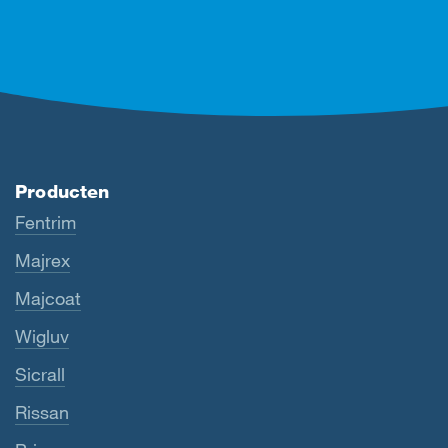
Producten
Fentrim
Majrex
Majcoat
Wigluv
Sicrall
Rissan