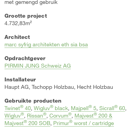
met gemengd gebruik
Grootte project
4.732,83m²
Architect
marc syfrig architekten eth sia bsa
Opdrachtgever
PIRMIN JUNG Schweiz AG
Installateur
Haupt AG, Tschopp Holzbau, Hecht Holzbau
Gebruikte producten
®
®
®
®
Twinet
40
,
Wigluv
black
,
Majpell
5
,
Sicrall
60
,
®
®
®
®
Wigluv
,
Rissan
,
Corvum
,
Majvest
200 &
®
®
Majvest
200 SOB
,
Primur
worst / cartridge