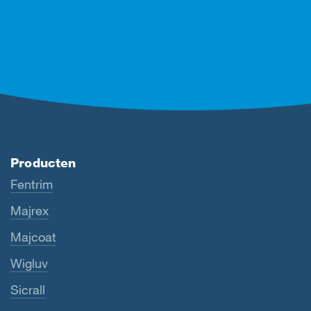
Producten
Fentrim
Majrex
Majcoat
Wigluv
Sicrall