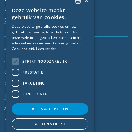
×
Downloads
Deze website maakt
ENGLISH
gebruik van cookies.
Contactpersoon
GERMAN
Deze website gebruikt cookies om uw
gebruikerservaring te verbeteren. Door
FRENCH
onze website te gebruiken, stemt u in met
CZECH
alle cookies in overeenstemming met ons
© SIGA 2026
Cookiebeleid.
Lees verder
ITALIAN
Footer-navigatie
Jobs
STRIKT NOODZAKELIJK
LATVIAN
Contact
PRESTATIE
LITHUANIAN
DUTCH
TARGETING
Privacyverklaring
POLISH
FUNCTIONEEL
Impressum
SWEDISH
AV
ALLES ACCEPTEREN
NORWEGIAN
Klokkenluiderssysteem
ESTONIAN
ALLEEN VEREIST