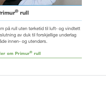
®
rimur
rull
im på rull uten tørketid til luft- og vindtett
ilslutning av duk til forskjellige underlag
åde innen- og utendørs.
®
er om Primur
rull