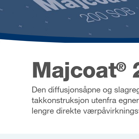
Majcoat
®
Den diffusjonsåpne og slagre
takkonstruksjon utenfra egner
lengre direkte værpåvirknings