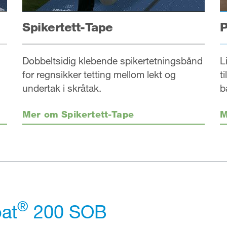
Spikertett-Tape
P
Dobbeltsidig klebende spikertetningsbånd
L
for regnsikker tetting mellom lekt og
t
undertak i skråtak.
b
Mer om Spikertett-Tape
M
®
at
200 SOB