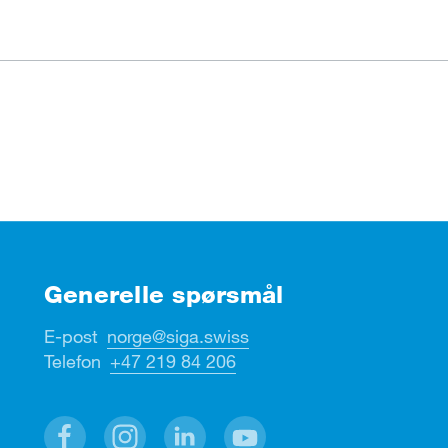
Generelle spørsmål
E-post
norge@siga.swiss
Telefon
+47 219 84 206