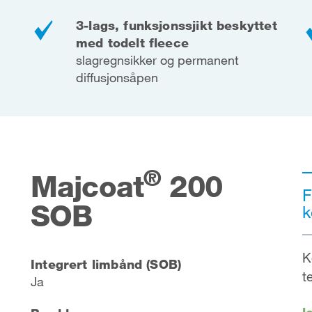
3-lags, funksjonssjikt beskyttet
med todelt fleece
slagregnsikker og permanent
diffusjonsåpen
®
Majcoat
200
F
SOB
k
K
Integrert limbånd (SOB)
t
Ja
l