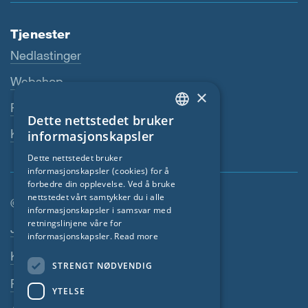
Tjenester
Nedlastinger
Webshop
×
Fagforhandler
Dette nettstedet bruker
ENGLISH
Kontaktperson
informasjonskapsler
GERMAN
Dette nettstedet bruker
informasjonskapsler (cookies) for å
FRENCH
forbedre din opplevelse. Ved å bruke
CZECH
nettstedet vårt samtykker du i alle
© SIGA 2026
informasjonskapsler i samsvar med
ITALIAN
retningslinjene våre for
Footer navigasjon
Jobber
informasjonskapsler.
Read more
LATVIAN
Kontakt
STRENGT NØDVENDIG
LITHUANIAN
Personvernerklæring
DUTCH
YTELSE