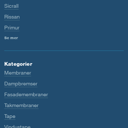
Sicrall
Rissan
Primur
Se mer
Kategorier
Membraner
Dampbremser
Fasademembraner
Takmembraner
Tape
Vindustape