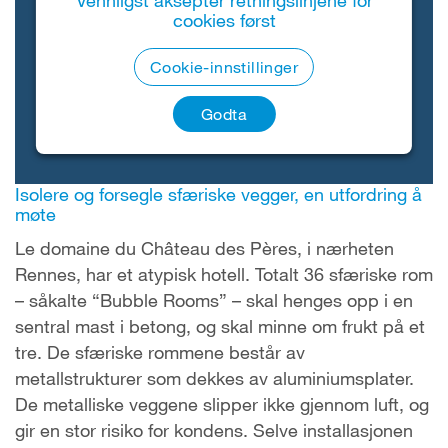
Vennligst aksepter retningslinjene for
cookies først
Cookie-innstillinger
Godta
Isolere og forsegle sfæriske vegger, en utfordring å
møte
Le domaine du Château des Pères, i nærheten
Rennes, har et atypisk hotell. Totalt 36 sfæriske rom
– såkalte “Bubble Rooms” – skal henges opp i en
sentral mast i betong, og skal minne om frukt på et
tre. De sfæriske rommene består av
metallstrukturer som dekkes av aluminiumsplater.
De metalliske veggene slipper ikke gjennom luft, og
gir en stor risiko for kondens. Selve installasjonen