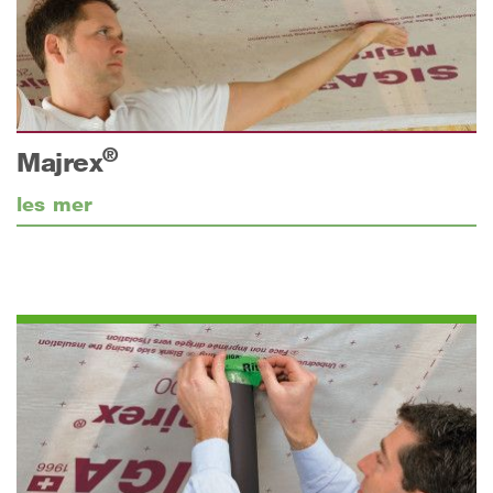
®
Majrex
les mer