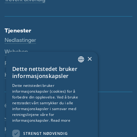
Tjenester
Nedlastinger
Webshop
×
Fagforhandler
Dette nettstedet bruker
ENGLISH
Kontaktperson
informasjonskapsler
GERMAN
Dette nettstedet bruker
informasjonskapsler (cookies) for å
FRENCH
forbedre din opplevelse. Ved å bruke
CZECH
nettstedet vårt samtykker du i alle
© SIGA 2026
informasjonskapsler i samsvar med
ITALIAN
retningslinjene våre for
Footer navigasjon
Jobber
informasjonskapsler.
Read more
LATVIAN
Kontakt
STRENGT NØDVENDIG
LITHUANIAN