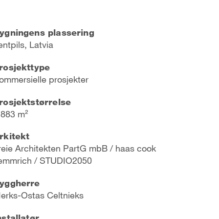
ygningens plassering
entpils, Latvia
rosjekttype
ommersielle prosjekter
rosjektstørrelse
 883 m²
rkitekt
reie Architekten PartG mbB / haas cook
emmrich / STUDIO2050
yggherre
erks-Ostas Celtnieks
nstallatør