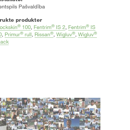
entspils Pašvaldība
rukte produkter
®
®
®
ockskin
100
,
Fentrim
IS 2
,
Fentrim
IS
®
®
®
®
0
,
Primur
rull
,
Rissan
,
Wigluv
,
Wigluv
lack