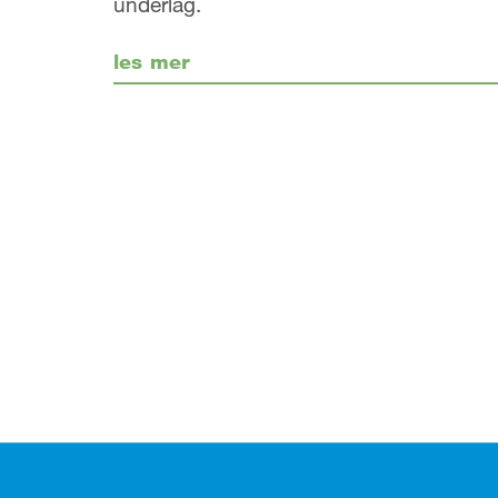
underlag.
les mer
Footer (bunntekst)