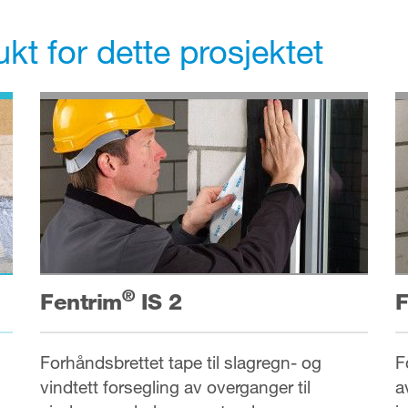
kt for dette prosjektet
®
Fentrim
IS 2
F
Forhåndsbrettet tape til slagregn- og
F
vindtett forsegling av overganger til
a