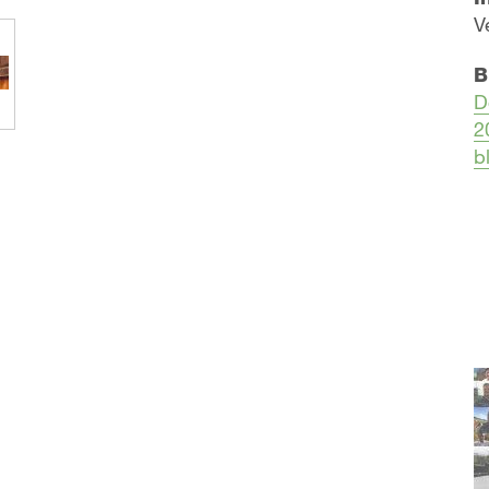
V
B
D
2
b