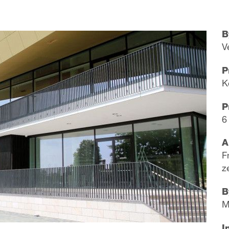
B
V
P
K
P
6
A
F
z
B
M
I