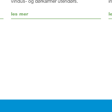
vindus- og dørkarmer utendørs.
i
les mer
l