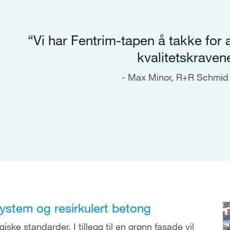
“Vi har Fentrim-tapen å takke for 
kvalitetskraven
Max Minor, R+R Schmi
ystem og resirkulert betong
ske standarder. I tillegg til en grønn fasade vil