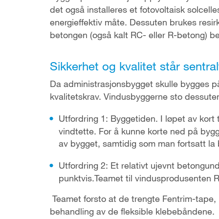
det også installeres et fotovoltaisk solcel
energieffektiv måte. Dessuten brukes resir
betongen (også kalt RC- eller R-betong) b
Sikkerhet og kvalitet står sentral
Da administrasjonsbygget skulle bygges på 
kvalitetskrav. Vindusbyggerne sto dessuten
Utfordring 1: Byggetiden. I løpet av kort
vindtette. For å kunne korte ned på bygge
av bygget, samtidig som man fortsatt la b
Utfordring 2: Et relativt ujevnt betongund
punktvis.Teamet til vindusprodusente
Teamet forsto at de trengte Fentrim-tape,
behandling av de fleksible klebebåndene.