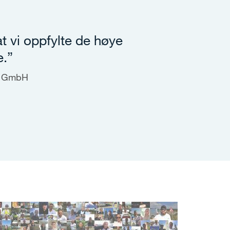
at vi oppfylte de høye
e.”
d GmbH