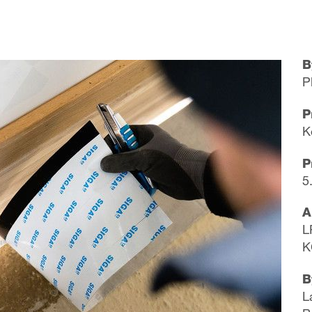
B
P
P
K
P
5
A
L
K
B
L