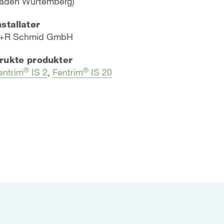
aden Würtemberg)
nstallatør
+R Schmid GmbH
rukte produkter
®
®
entrim
IS 2
,
Fentrim
IS 20