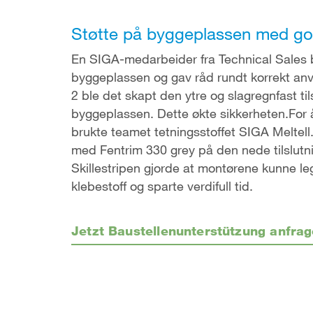
Støtte på byggeplassen med go
En SIGA-medarbeider fra Technical Sales
byggeplassen og gav råd rundt korrekt an
2 ble det skapt den ytre og slagregnfast til
byggeplassen. Dette økte sikkerheten.For 
brukte teamet tetningsstoffet SIGA Meltel
med Fentrim 330 grey på den nede tilslutn
Skillestripen gjorde at montørene kunne l
klebestoff og sparte verdifull tid.
Jetzt Baustellenunterstützung anfra