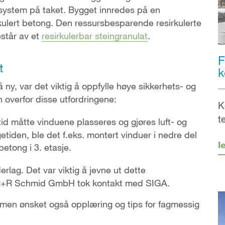
lesystem på taket. Bygget innredes på en
kulert betong. Den ressursbesparende resirkulerte
estår av et
resirkulerbar steingranulat
.
F
t
k
ny, var det viktig å oppfylle høye sikkerhets- og
 overfor disse utfordringene:
K
t
 tid måtte vinduene plasseres og gjøres luft- og
tiden, ble det f.eks. montert vinduer i nedre del
l
etong i 3. etasje.
erlag. Det var viktig å jevne ut dette
n R+R Schmid GmbH tok kontakt med SIGA.
 men ønsket også opplæring og tips for fagmessig