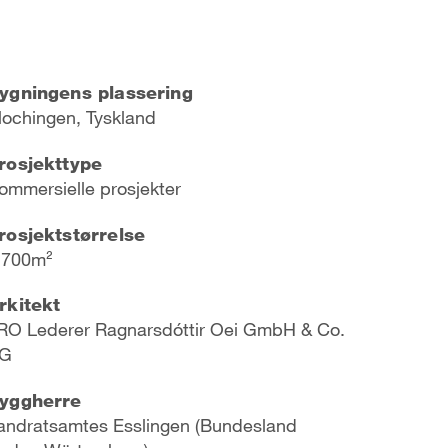
ygningens plassering
lochingen, Tyskland
rosjekttype
ommersielle prosjekter
rosjektstørrelse
.700m²
rkitekt
RO Lederer Ragnarsdóttir Oei GmbH & Co.
G
yggherre
andratsamtes Esslingen (Bundesland