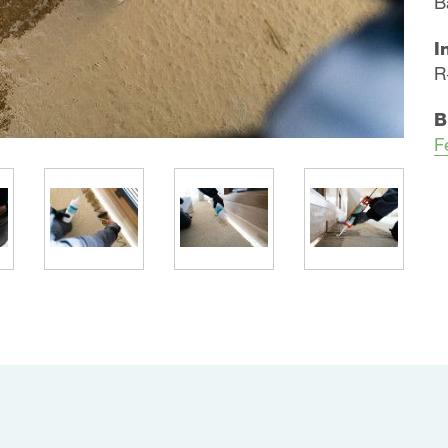
B
I
R
B
F