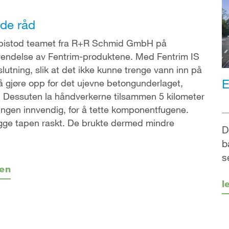
de råd
 bistod teamet fra R+R Schmid GmbH på
vendelse av Fentrim-produktene. Med Fentrim IS
slutning, slik at det ikke kunne trenge vann inn på
E
å gjøre opp for det ujevne betongunderlaget,
l. Dessuten la håndverkerne tilsammen 5 kilometer
ingen innvendig, for å tette komponentfugene.
egge tapen raskt. De brukte dermed mindre
D
b
s
gen
l