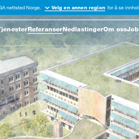
GA nettsted Norge.
for å se innhol
Velg en annen region
 dette nettstedet
Tjenester
Referanser
Nedlastinger
Om oss
Job