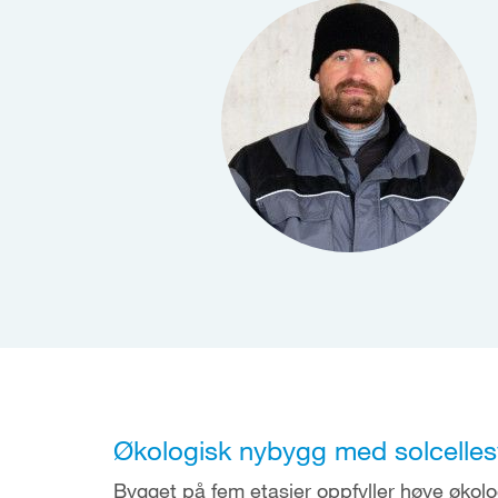
Økologisk nybygg med solcelles
Bygget på fem etasjer oppfyller høye økologi