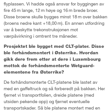
flyplassen. Vi hadde også ansvar for byggingen av
fire 45 m lange, 12 m høye og 16 m brede broer.
Disse broene skulle bygges minst 18 m over bakken
(broens nedre kant +18,00 m). En annen utfordring
var å beskytte trekonstruksjonen mot
værpåvirkning i omtrent tre måneder.
Prosjektet ble bygget med CLT-plater. Disse
ble forhåndsmontert i Østerrike. Hvordan
gikk dere frem etter at dere i Luxembourg
mottok de forhåndsmonterte Wetguard-
elementene fra Østerrike?
De forhåndsmonterte CLT-platene ble lastet av
med en gaffeltruck og så forberedt på bakken. Her
fjernet vi transportfolien, dreide platene (med
utsiden pekende opp) og fjernet eventuelle
transportskader. Så ble platene montert med en