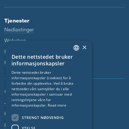
Tjenester
Nedlastinger
Webshop
×
Fagforhandler
Dette nettstedet bruker
ENGLISH
Kontaktperson
informasjonskapsler
GERMAN
Dette nettstedet bruker
informasjonskapsler (cookies) for å
FRENCH
forbedre din opplevelse. Ved å bruke
CZECH
nettstedet vårt samtykker du i alle
© SIGA 2026
informasjonskapsler i samsvar med
ITALIAN
retningslinjene våre for
Footer navigasjon
Jobber
informasjonskapsler.
Read more
LATVIAN
Kontakt
STRENGT NØDVENDIG
LITHUANIAN
Personvernerklæring
DUTCH
YTELSE