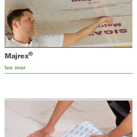
®
Majrex
les mer