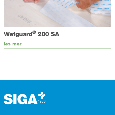
®
Wetguard
200 SA
les mer
Footer (bunntekst)