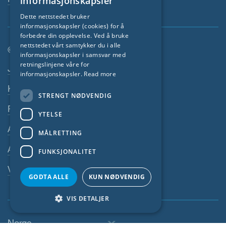
informasjonskapsler
GERMAN
Dette nettstedet bruker
informasjonskapsler (cookies) for å
FRENCH
forbedre din opplevelse. Ved å bruke
CZECH
nettstedet vårt samtykker du i alle
© SIGA 2026
informasjonskapsler i samsvar med
ITALIAN
retningslinjene våre for
Footer navigasjon
Jobber
informasjonskapsler.
Read more
LATVIAN
Kontakt
STRENGT NØDVENDIG
LITHUANIAN
Personvernerklæring
DUTCH
YTELSE
Avtrykk
POLISH
MÅLRETTING
SWEDISH
Alminnelige Vilkår
FUNKSJONALITET
NORWEGIAN
Varslersystem
GODTA ALLE
KUN NØDVENDIG
ESTONIAN
SLOVAK
VIS DETALJER
Norge