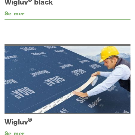
Wigluv
black
Se mer
®
Wigluv
Se mer