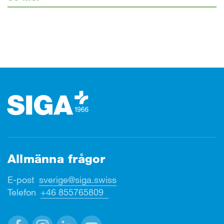
Footer (sidfot)
Allmänna frågor
E-post
sverige@siga.swiss
Telefon
+46 855765809