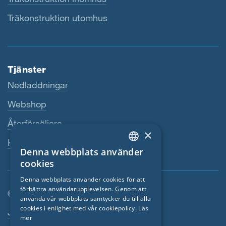
Träkonstruktion utomhus
Tjänster
Nedladdningar
Webshop
Återförsäljare
×
Kontaktperson
Denna webbplats använder
ENGLISH
cookies
GERMAN
Denna webbplats använder cookies för att
förbättra användarupplevelsen. Genom att
FRENCH
© SIGA 2026
använda vår webbplats samtycker du till alla
CZECH
cookies i enlighet med vår cookiepolicy.
Läs
Footer-navigation
Jobb
mer
ITALIAN