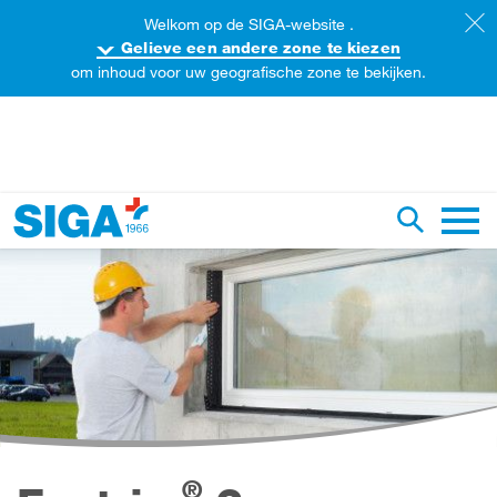
Welkom op de SIGA-website .
Gelieve een andere zone te kiezen
om inhoud voor uw geografische zone te bekijken.
oorzoek de website
Zoekopdr
Hoofd
®