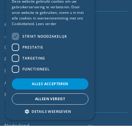
Deze website gebruikt cookies om uw
gebruikerservaring te verbeteren. Door
FRENCH
onze website te gebruiken, stemt u in met
CZECH
alle cookies in overeenstemming met ons
© SIGA 2026
Cookiebeleid.
Lees verder
ITALIAN
Footer-navigatie
Jobs
STRIKT NOODZAKELIJK
LATVIAN
Contact
PRESTATIE
LITHUANIAN
DUTCH
TARGETING
Privacyverklaring
POLISH
FUNCTIONEEL
Impressum
SWEDISH
AV
ALLES ACCEPTEREN
NORWEGIAN
Klokkenluiderssysteem
ESTONIAN
ALLEEN VEREIST
SLOVAK
DETAILS WEERGEVEN
Nederland