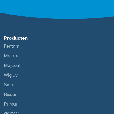
Producten
Fentrim
Majrex
Majcoat
Wigluv
Sicrall
Rissan
Primur
Zie meer