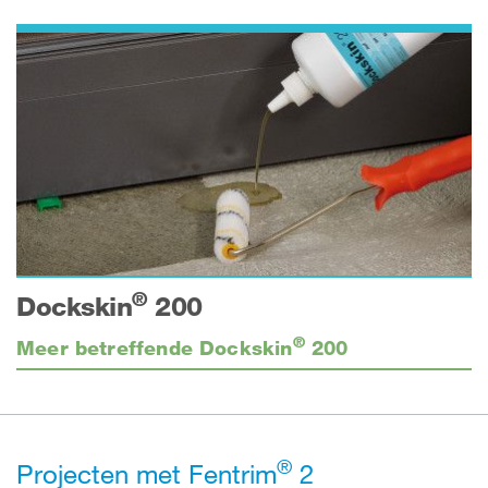
®
Dockskin
200
®
Meer betreffende Dockskin
200
®
Projecten met Fentrim
2