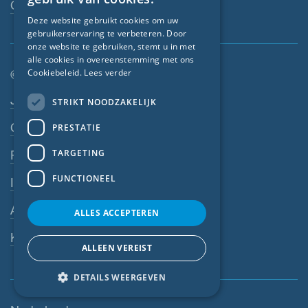
Contactpersoon
GERMAN
Deze website gebruikt cookies om uw
gebruikerservaring te verbeteren. Door
FRENCH
onze website te gebruiken, stemt u in met
CZECH
alle cookies in overeenstemming met ons
© SIGA 2026
Cookiebeleid.
Lees verder
ITALIAN
Footer-navigatie
Jobs
STRIKT NOODZAKELIJK
LATVIAN
Contact
PRESTATIE
LITHUANIAN
DUTCH
TARGETING
Privacyverklaring
POLISH
FUNCTIONEEL
Impressum
SWEDISH
AV
ALLES ACCEPTEREN
NORWEGIAN
Klokkenluiderssysteem
ESTONIAN
ALLEEN VEREIST
SLOVAK
DETAILS WEERGEVEN