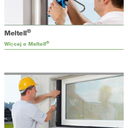
®
Meltell
®
Więcej o Meltell