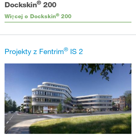
®
Dockskin
200
®
Więcej o Dockskin
200
®
Projekty z Fentrim
IS 2