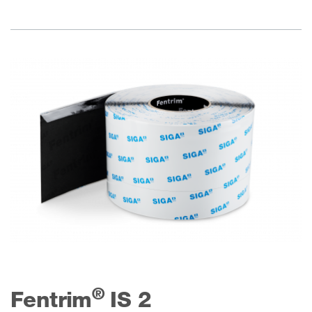
®
Fentrim
IS 2