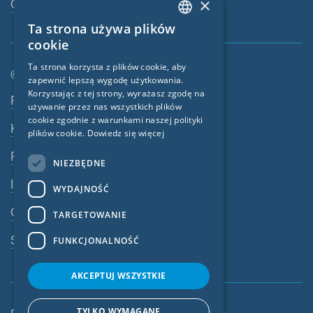
×
Osoba kontaktowa
Ta strona używa plików
ENGLISH
cookie
GERMAN
Ta strona korzysta z plików cookie, aby
© SIGA 2026
zapewnić lepszą wygodę użytkowania.
FRENCH
Korzystając z tej strony, wyrażasz zgodę na
Nawigacja w stopce
Praca
CZECH
używanie przez nas wszystkich plików
cookie zgodnie z warunkami naszej polityki
Kontakt
ITALIAN
plików cookie.
Dowiedz się więcej
LATVIAN
Polityka prywatności
NIEZBĘDNE
LITHUANIAN
Impressum
WYDAJNOŚĆ
DUTCH
OWU
TARGETOWANIE
POLISH
System ostrzegania
FUNKCJONALNOŚĆ
SWEDISH
NORWEGIAN
AKCEPTUJ WSZYSTKIE
ESTONIAN
TYLKO WYMAGANE