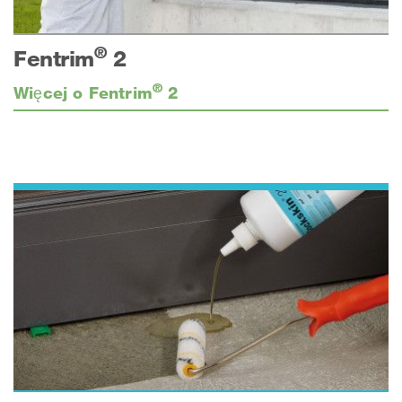
®
Fentrim
2
®
Więcej o Fentrim
2