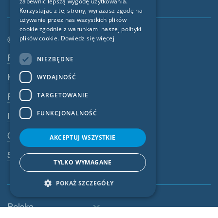
zapewnić lepszą wygodę użytkowania.
FRENCH
Korzystając z tej strony, wyrażasz zgodę na
CZECH
używanie przez nas wszystkich plików
cookie zgodnie z warunkami naszej polityki
ITALIAN
plików cookie.
Dowiedz się więcej
© SIGA 2026
LATVIAN
Nawigacja w stopce
Praca
NIEZBĘDNE
LITHUANIAN
Kontakt
WYDAJNOŚĆ
DUTCH
TARGETOWANIE
Polityka prywatności
POLISH
FUNKCJONALNOŚĆ
Impressum
SWEDISH
OWU
NORWEGIAN
AKCEPTUJ WSZYSTKIE
ESTONIAN
System ostrzegania
TYLKO WYMAGANE
SLOVAK
POKAŻ SZCZEGÓŁY
Polska