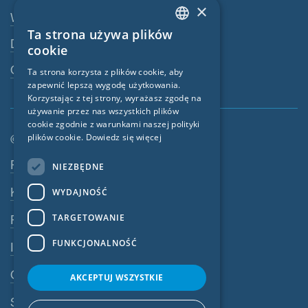
×
Webshop
Ta strona używa plików
ENGLISH
Dealerzy
cookie
GERMAN
Osoba kontaktowa
Ta strona korzysta z plików cookie, aby
zapewnić lepszą wygodę użytkowania.
FRENCH
Korzystając z tej strony, wyrażasz zgodę na
CZECH
używanie przez nas wszystkich plików
cookie zgodnie z warunkami naszej polityki
ITALIAN
© SIGA 2026
plików cookie.
Dowiedz się więcej
LATVIAN
Nawigacja w stopce
Praca
NIEZBĘDNE
LITHUANIAN
Kontakt
WYDAJNOŚĆ
DUTCH
TARGETOWANIE
Polityka prywatności
POLISH
FUNKCJONALNOŚĆ
Impressum
SWEDISH
OWU
NORWEGIAN
AKCEPTUJ WSZYSTKIE
ESTONIAN
System ostrzegania