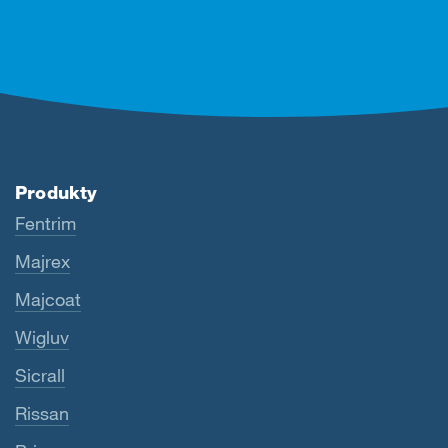
Produkty
Fentrim
Majrex
Majcoat
Wigluv
Sicrall
Rissan