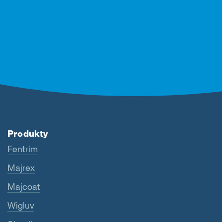
Produkty
Fentrim
Majrex
Majcoat
Wigluv