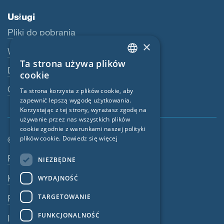
Usługi
Pliki do pobrania
×
Webshop
Ta strona używa plików
ENGLISH
Dealerzy
cookie
GERMAN
Osoba kontaktowa
Ta strona korzysta z plików cookie, aby
zapewnić lepszą wygodę użytkowania.
FRENCH
Korzystając z tej strony, wyrażasz zgodę na
CZECH
używanie przez nas wszystkich plików
cookie zgodnie z warunkami naszej polityki
ITALIAN
plików cookie.
Dowiedz się więcej
© SIGA 2026
LATVIAN
Nawigacja w stopce
Praca
NIEZBĘDNE
LITHUANIAN
Kontakt
WYDAJNOŚĆ
DUTCH
TARGETOWANIE
Polityka prywatności
POLISH
FUNKCJONALNOŚĆ
Impressum
SWEDISH