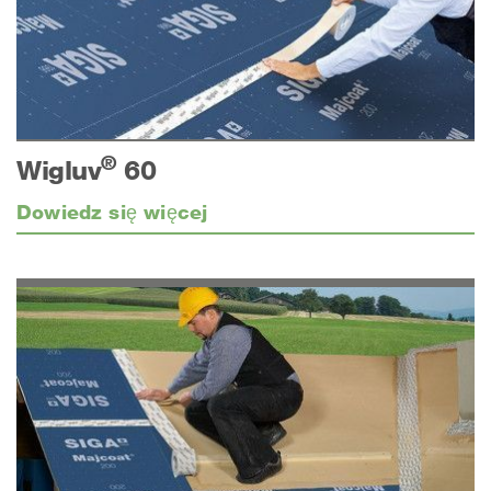
®
Wigluv
60
Dowiedz się więcej