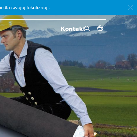
i dla swojej lokalizacji.
Kontakt
Szukaj
Rozpoczn
Toggle dimensi
Przełącz szukanie