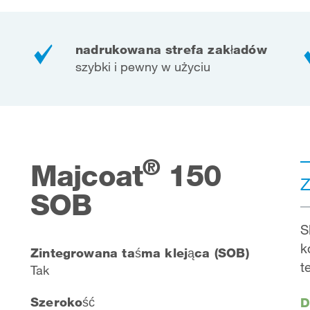
nadrukowana strefa zakładów
szybki i pewny w użyciu
®
Majcoat
150
Z
SOB
S
k
Zintegrowana taśma klejąca (SOB)
t
Tak
Szerokość
D