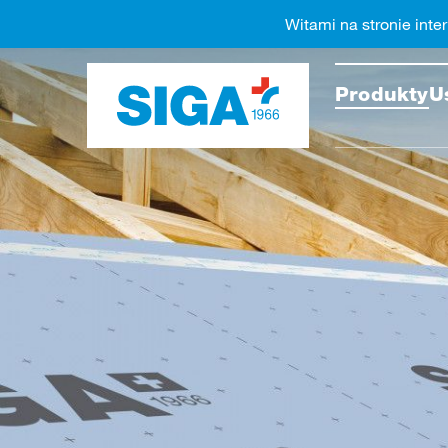
Witami na stronie inte
Przesz
Produkty
U