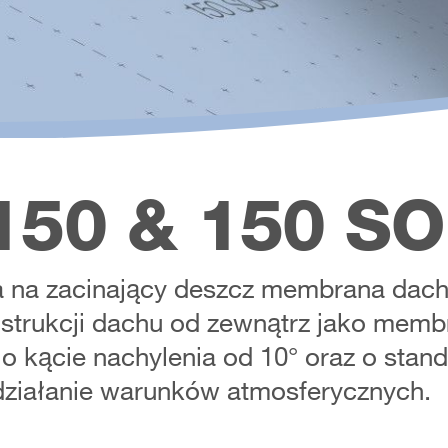
50 & 150 S
a na zacinający deszcz membrana dach
strukcji dachu od zewnątrz jako memb
 kącie nachylenia od 10° oraz o stan
działanie warunków atmosferycznych.