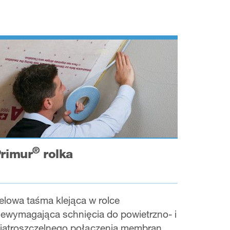
®
rimur
rolka
elowa taśma klejąca w rolce
iewymagająca schnięcia do powietrzno- i
iatroszczelnego połączenia membran