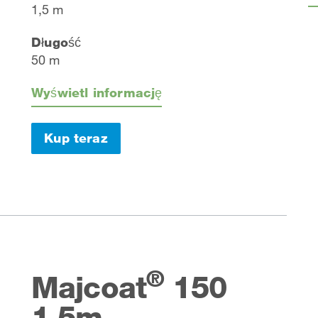
1,5 m
Długość
50 m
Wyświetl informację
Kup teraz
®
Majcoat
150
1,5m