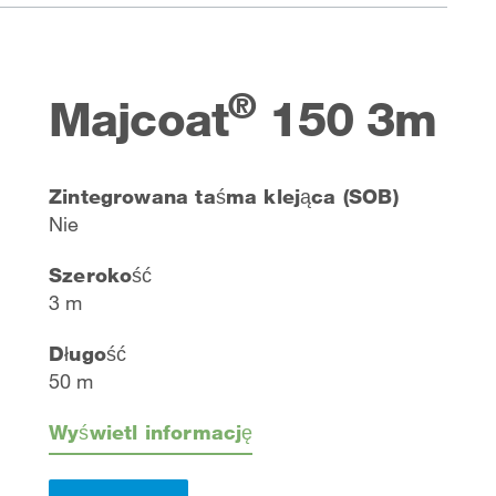
®
Majcoat
150 3m
Zintegrowana taśma klejąca (SOB)
Nie
Szerokość
3 m
Długość
50 m
Wyświetl informację