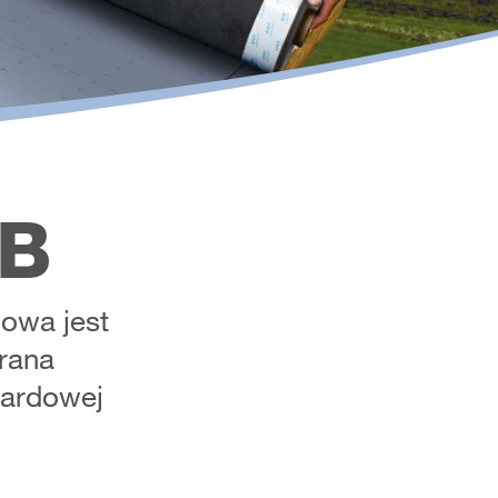
OB
owa jest
rana
dardowej