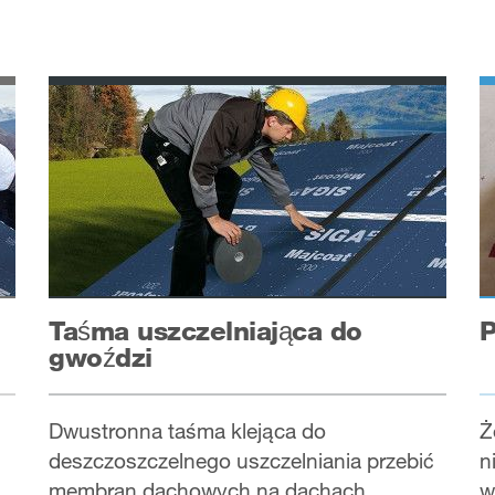
Taśma uszczelniająca do
P
gwoździ
Dwustronna taśma klejąca do
Ż
deszczoszczelnego uszczelniania przebić
n
membran dachowych na dachach
w