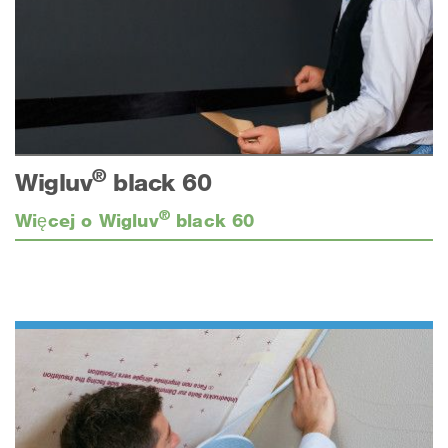
®
Wigluv
black 60
®
Więcej o Wigluv
black 60