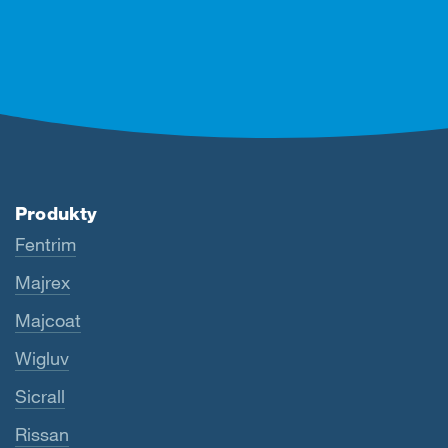
Produkty
Fentrim
Majrex
Majcoat
Wigluv
Sicrall
Rissan