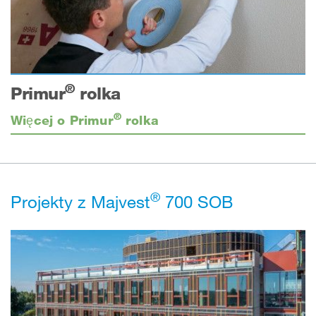
®
Primur
rolka
®
Więcej o Primur
rolka
®
Projekty z Majvest
700 SOB