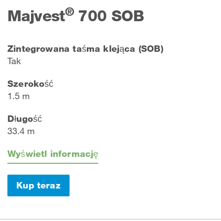
®
Majvest
700 SOB
Zintegrowana taśma klejąca (SOB)
Tak
Szerokość
1.5 m
Długość
33.4 m
Wyświetl informację
Kup teraz