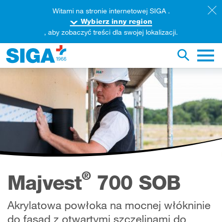
Witami na stronie internetowej SIGA .
Wybierz inny region
, aby zobaczyć treści dla swojej lokalizacji.
rzeszukaj zawartość tej strony
Przełącz 
Nawig
®
Majvest
700 SOB
Akrylatowa powłoka na mocnej włókninie
do fasad z otwartymi szczelinami do