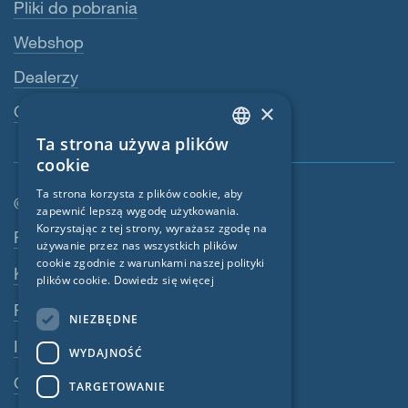
Pliki do pobrania
Webshop
Dealerzy
×
Osoba kontaktowa
Ta strona używa plików
ENGLISH
cookie
GERMAN
Ta strona korzysta z plików cookie, aby
© SIGA 2026
zapewnić lepszą wygodę użytkowania.
FRENCH
Korzystając z tej strony, wyrażasz zgodę na
Nawigacja w stopce
Praca
CZECH
używanie przez nas wszystkich plików
cookie zgodnie z warunkami naszej polityki
Kontakt
ITALIAN
plików cookie.
Dowiedz się więcej
LATVIAN
Polityka prywatności
NIEZBĘDNE
LITHUANIAN
Impressum
WYDAJNOŚĆ
DUTCH
OWU
TARGETOWANIE
POLISH