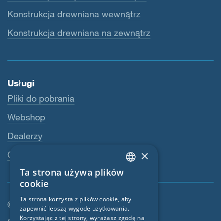
Konstrukcja drewniana wewnątrz
Konstrukcja drewniana na zewnątrz
Usługi
Pliki do pobrania
Webshop
Dealerzy
×
Osoba kontaktowa
Ta strona używa plików
ENGLISH
cookie
GERMAN
Ta strona korzysta z plików cookie, aby
© SIGA 2026
zapewnić lepszą wygodę użytkowania.
FRENCH
Korzystając z tej strony, wyrażasz zgodę na
Nawigacja w stopce