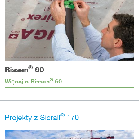
®
Rissan
60
®
Więcej o Rissan
60
®
Projekty z Sicrall
170