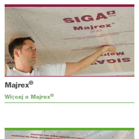
®
Majrex
®
Więcej o Majrex