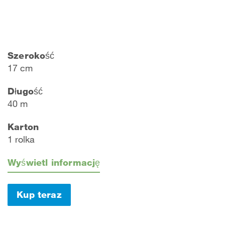
Szerokość
17 cm
Długość
40 m
Karton
1 rolka
Wyświetl informację
Kup teraz