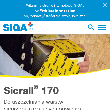
Witami na stronie internetowej SIGA .
Wybierz inny region
, aby zobaczyć treści dla swojej lokalizacji.
rzeszukaj zawartość tej strony
Przełącz 
Nawig
®
Sicrall
170
Do uszczelniania warstw
nieprzepuszczających powietrza