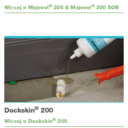
®
®
Więcej o Majvest
200 & Majvest
200 SOB
®
Dockskin
200
®
Więcej o Dockskin
200