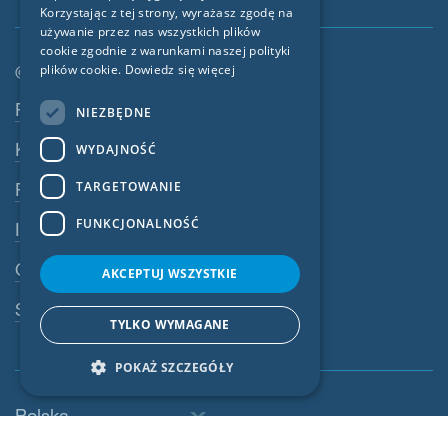
Korzystając z tej strony, wyrażasz zgodę na
CZECH
używanie przez nas wszystkich plików
cookie zgodnie z warunkami naszej polityki
ITALIAN
plików cookie.
Dowiedz się więcej
© SIGA 2026
LATVIAN
Nawigacja w stopce
Praca
NIEZBĘDNE
LITHUANIAN
Kontakt
WYDAJNOŚĆ
DUTCH
TARGETOWANIE
Polityka prywatności
POLISH
FUNKCJONALNOŚĆ
Impressum
SWEDISH
OWU
NORWEGIAN
AKCEPTUJ WSZYSTKIE
ESTONIAN
System ostrzegania
TYLKO WYMAGANE
SLOVAK
POKAŻ SZCZEGÓŁY
Polska