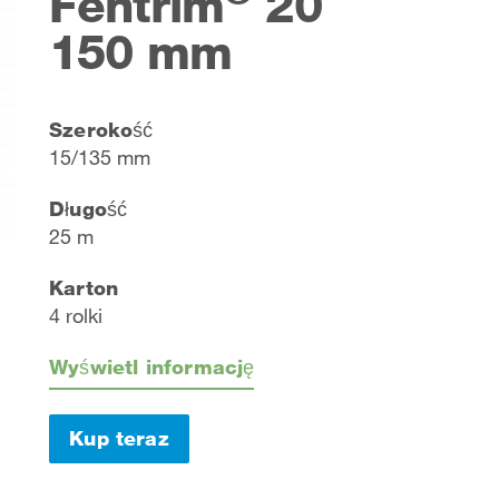
Fentrim
20
150 mm
Szerokość
15/135 mm
Długość
25 m
Karton
4 rolki
Wyświetl informację
Kup teraz