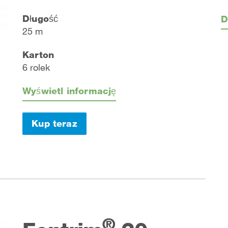
Długość
D
25 m
Karton
6 rolek
Wyświetl informację
Kup teraz
®