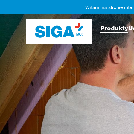
Witami na stronie inte
Przesz
Produkty
U