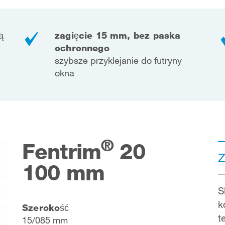
ą
zagięcie 15 mm, bez paska
ochronnego
szybsze przyklejanie do futryny
okna
®
Fentrim
20
Z
100 mm
S
k
Szerokość
t
15/085 mm