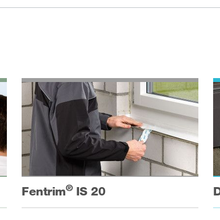
®
Fentrim
IS 20
D