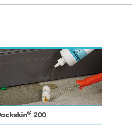
®
ockskin
200