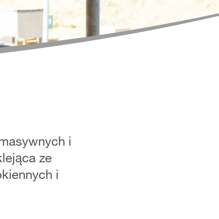
 masywnych i
lejąca ze
okiennych i