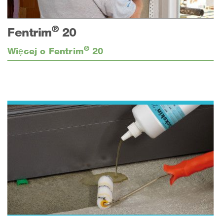
®
Fentrim
20
®
Więcej o Fentrim
20