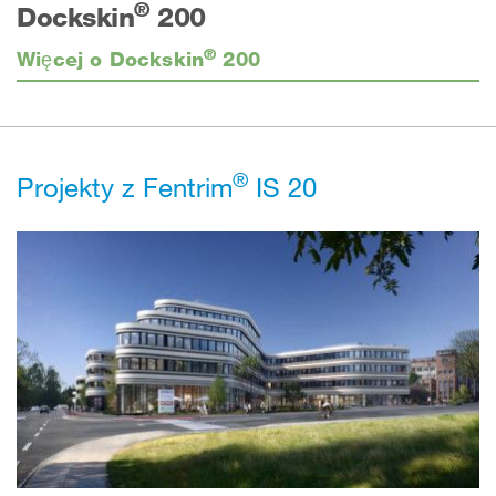
®
Dockskin
200
®
Więcej o Dockskin
200
®
Projekty z Fentrim
IS 20