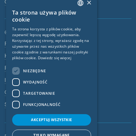
×
Osoba kontaktowa
Ta strona używa plików
ENGLISH
cookie
GERMAN
Ta strona korzysta z plików cookie, aby
© SIGA 2026
zapewnić lepszą wygodę użytkowania.
FRENCH
Korzystając z tej strony, wyrażasz zgodę na
Nawigacja w stopce
Praca
CZECH
używanie przez nas wszystkich plików
cookie zgodnie z warunkami naszej polityki
Kontakt
ITALIAN
plików cookie.
Dowiedz się więcej
LATVIAN
Polityka prywatności
NIEZBĘDNE
LITHUANIAN
Impressum
WYDAJNOŚĆ
DUTCH
OWU
TARGETOWANIE
POLISH
System ostrzegania
FUNKCJONALNOŚĆ
SWEDISH
NORWEGIAN
AKCEPTUJ WSZYSTKIE
ESTONIAN
TYLKO WYMAGANE