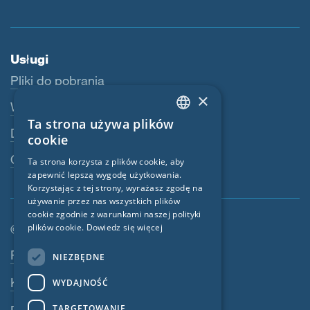
Usługi
Pliki do pobrania
×
Webshop
Ta strona używa plików
ENGLISH
Dealerzy
cookie
GERMAN
Osoba kontaktowa
Ta strona korzysta z plików cookie, aby
zapewnić lepszą wygodę użytkowania.
FRENCH
Korzystając z tej strony, wyrażasz zgodę na
CZECH
używanie przez nas wszystkich plików
cookie zgodnie z warunkami naszej polityki
ITALIAN
© SIGA 2026
plików cookie.
Dowiedz się więcej
LATVIAN
Nawigacja w stopce
Praca
NIEZBĘDNE
LITHUANIAN
Kontakt
WYDAJNOŚĆ
DUTCH
TARGETOWANIE