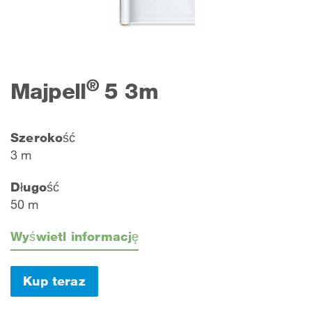
®
Majpell
5 3m
Szerokość
3 m
Długość
50 m
Wyświetl informację
Kup teraz