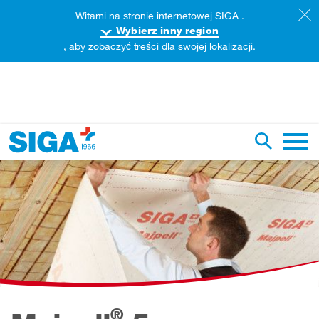
Witami na stronie internetowej SIGA .
Wybierz inny region
, aby zobaczyć treści dla swojej lokalizacji.
rzeszukaj zawartość tej strony
Przełącz 
Nawig
®