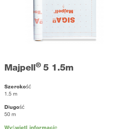
®
Majpell
5 1.5m
Szerokość
1.5 m
Długość
50 m
Wyświetl informację