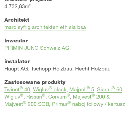
4.732,83m²
Architekt
marc syfrig architekten eth sia bsa
Inwestor
PIRMIN JUNG Schweiz AG
instalator
Haupt AG, Tschopp Holzbau, Hecht Holzbau
Zastosowane produkty
®
®
®
®
Twinet
40
,
Wigluv
black
,
Majpell
5
,
Sicrall
60
,
®
®
®
®
Wigluv
,
Rissan
,
Corvum
,
Majvest
200 &
®
®
Majvest
200 SOB
,
Primur
nabój foliowy / kartusz