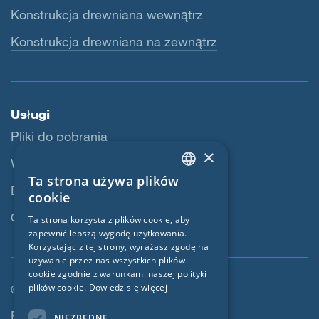
Konstrukcja drewniana wewnątrz
Konstrukcja drewniana na zewnątrz
Usługi
Pliki do pobrania
×
Webshop
Ta strona używa plików
ENGLISH
Dealerzy
cookie
GERMAN
Osoba kontaktowa
Ta strona korzysta z plików cookie, aby
zapewnić lepszą wygodę użytkowania.
FRENCH
Korzystając z tej strony, wyrażasz zgodę na
CZECH
używanie przez nas wszystkich plików
cookie zgodnie z warunkami naszej polityki
ITALIAN
© SIGA 2026
plików cookie.
Dowiedz się więcej
LATVIAN
Nawigacja w stopce
Praca
NIEZBĘDNE