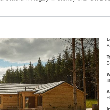
L
B
T
B
W
4
A
​
I