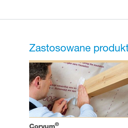
Zastosowane produkty
®
Corvum