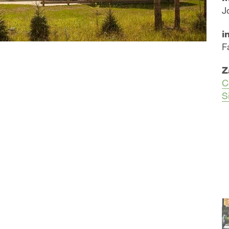
J
i
F
Z
C
S