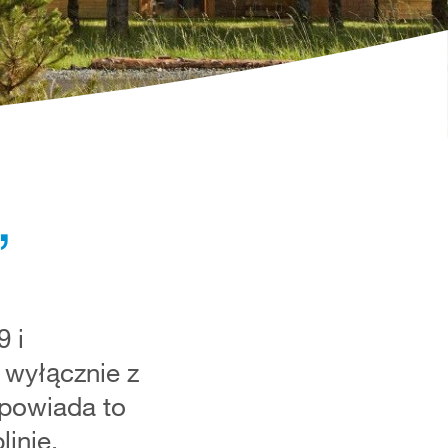
,
 i
wyłącznie z
dpowiada to
linie.