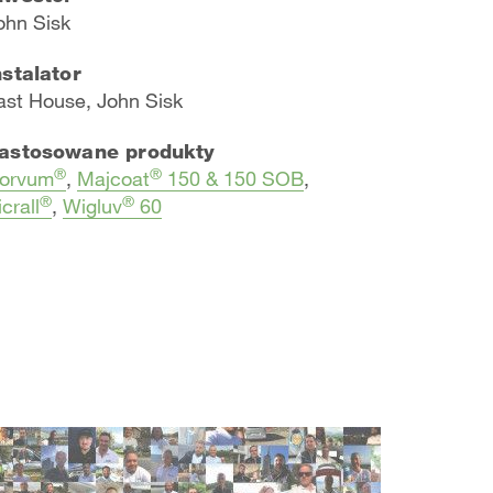
ohn Sisk
nstalator
ast House, John Sisk
astosowane produkty
®
®
orvum
,
Majcoat
150 & 150 SOB
,
®
®
icrall
,
Wigluv
60