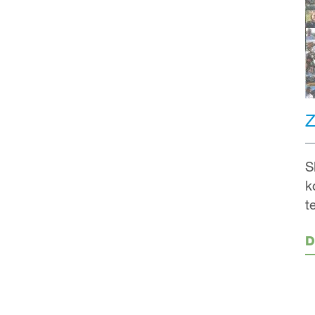
Z
S
k
t
D