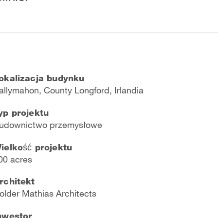
okalizacja budynku
allymahon, County Longford, Irlandia
yp projektu
udownictwo przemysłowe
ielkość projektu
00 acres
rchitekt
Holder Mathias Architects
nwestor