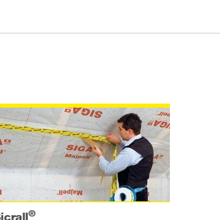
®
icrall