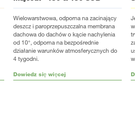
Wielowarstwowa, odporna na zacinający
J
deszcz i paroprzepuszczalna membrana
w
dachowa do dachów o kącie nachylenia
t
od 10°, odporna na bezpośrednie
z
działanie warunków atmosferycznych do
u
4 tygodni.
w
D
Dowiedz się więcej