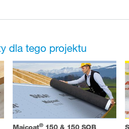
 dla tego projektu
®
Majcoat
150 & 150 SOB
S