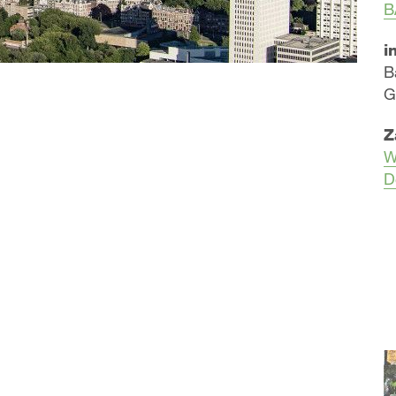
B
i
B
G
Z
W
D