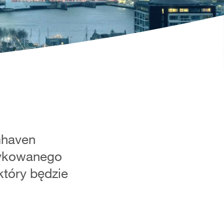
mhaven
rykowanego
tóry będzie