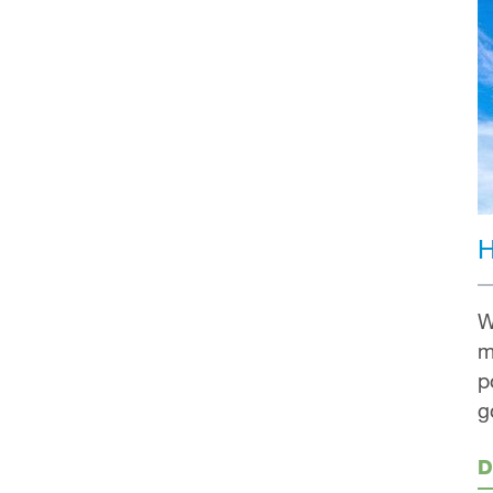
H
W
m
p
g
D