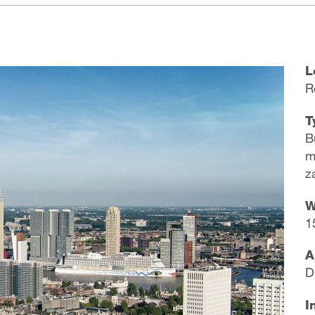
L
R
T
B
m
z
W
1
A
D
I