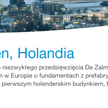
n, Holandia
go niezwykłego przedsięwzięcia De Zal
m w Europie o fundamentach z prefab
ż pierwszym holenderskim budynkiem, k