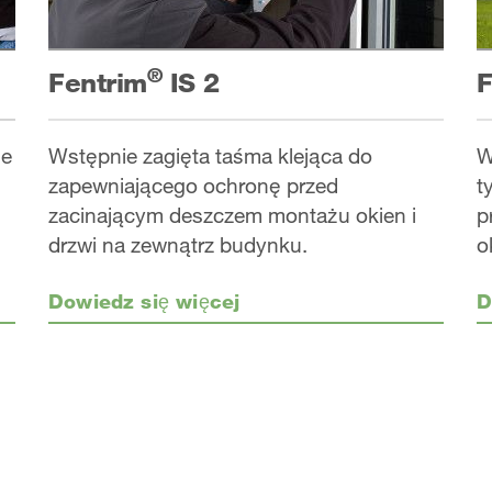
®
Fentrim
IS 2
F
ie
Wstępnie zagięta taśma klejąca do
W
zapewniającego ochronę przed
t
zacinającym deszczem montażu okien i
p
drzwi na zewnątrz budynku.
o
Dowiedz się więcej
D