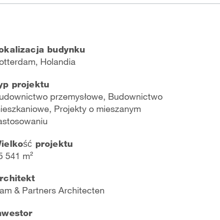
okalizacja budynku
otterdam, Holandia
yp projektu
udownictwo przemysłowe, Budownictwo
ieszkaniowe, Projekty o mieszanym
astosowaniu
ielkość projektu
5 541 m²
rchitekt
am & Partners Architecten
nwestor