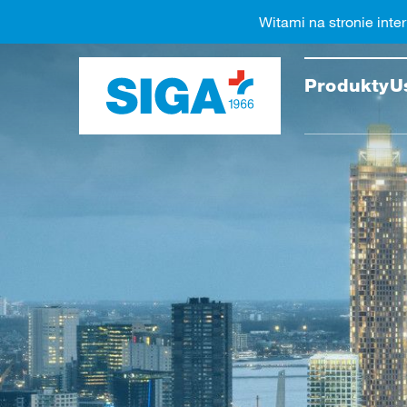
Witami na stronie inte
Przesz
Produkty
U