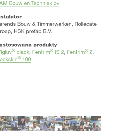
AM Bouw en Techniek bv
nstalator
arends Bouw & Timmerwerken, Rollecate
roep, HSK prefab B.V.
astosowane produkty
®
®
®
igluv
black
,
Fentrim
IS 2
,
Fentrim
2
,
®
ockskin
100