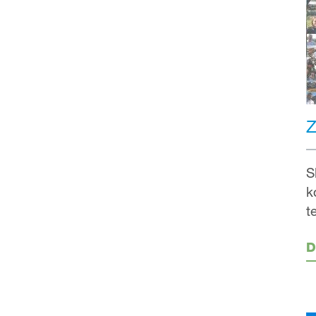
Z
S
k
t
D