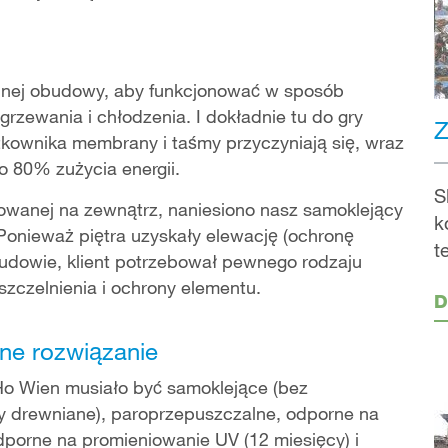
lnej obudowy, aby funkcjonować w sposób
rzewania i chłodzenia. I dokładnie tu do gry
Z
tkownika membrany i taśmy przyczyniają się, wraz
o 80% zużycia energii.
S
rowanej na zewnątrz, naniesiono nasz samoklejący
k
Ponieważ piętra uzyskały elewację (ochronę
t
udowie, klient potrzebował pewnego rodzaju
zczelnienia i ochrony elementu.
D
ne rozwiązanie
Ho Wien musiało być samoklejące (bez
 drewniane), paroprzepuszczalne, odporne na
dporne na promieniowanie UV (12 miesięcy) i