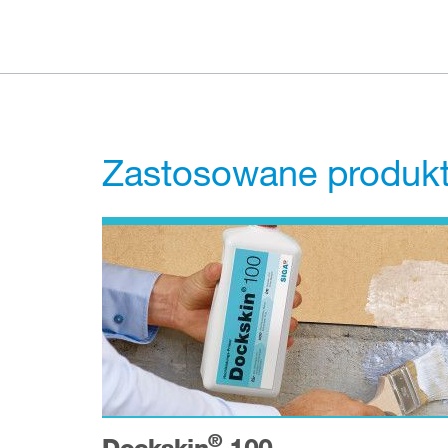
Zastosowane produkty
®
Dockskin
100