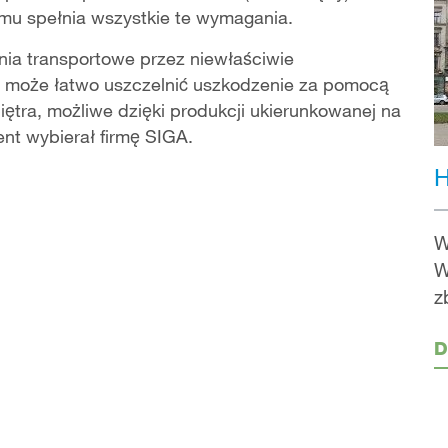
mu spełnia wszystkie te wymagania.
ia transportowe przez niewłaściwie
że może łatwo uszczelnić uszkodzenie za pomocą
piętra, możliwe dzięki produkcji ukierunkowanej na
ient wybierał firmę SIGA.
H
W
W
z
D