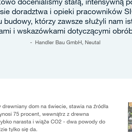
kowo docenialiśmy stałą, intensywną 
sie doradztwa i opieki pracowników 
u budowy, którzy zawsze służyli nam is
ami i wskazówkami dotyczącymi obrób
Handler Bau GmbH, Neutal
 drewniany dom na świecie, stawia na źródła
ynosi 75 procent, wewnątrz z drewna
szybko narasta i wiąże CO2 - dwa powody do
ie tylko się da.