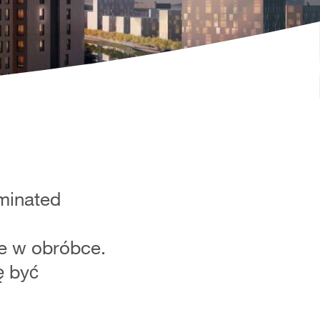
minated
we w obróbce.
ę być