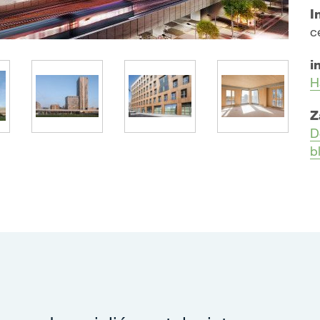
I
c
i
H
Z
D
b