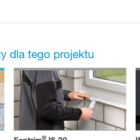
 dla tego projektu
®
Fentrim
IS 20
W