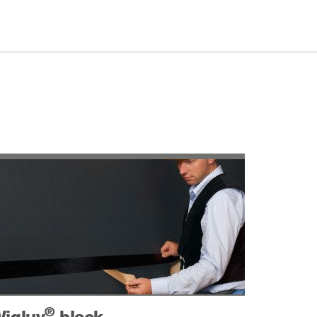
®
igluv
black