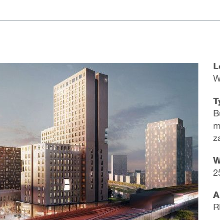
L
W
T
B
m
z
W
2
A
R