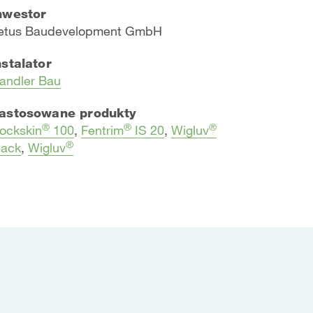
nwestor
etus Baudevelopment GmbH
nstalator
andler Bau
astosowane produkty
®
®
®
ockskin
100
,
Fentrim
IS 20
,
Wigluv
®
lack
,
Wigluv