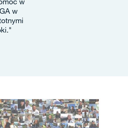
pomoc w
SIGA w
totnymi
ki."