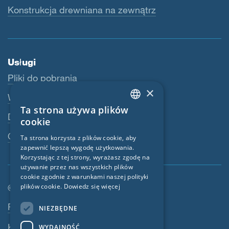
Konstrukcja drewniana na zewnątrz
Usługi
Pliki do pobrania
×
Webshop
Ta strona używa plików
ENGLISH
Dealerzy
cookie
GERMAN
Osoba kontaktowa
Ta strona korzysta z plików cookie, aby
zapewnić lepszą wygodę użytkowania.
FRENCH
Korzystając z tej strony, wyrażasz zgodę na
CZECH
używanie przez nas wszystkich plików
cookie zgodnie z warunkami naszej polityki
ITALIAN
© SIGA 2026
plików cookie.
Dowiedz się więcej
LATVIAN
Nawigacja w stopce
Praca
NIEZBĘDNE
LITHUANIAN
Kontakt
WYDAJNOŚĆ