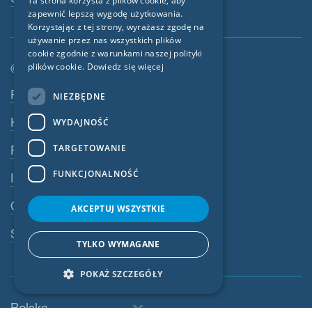
Ta strona korzysta z plików cookie, aby
zapewnić lepszą wygodę użytkowania.
FRENCH
Korzystając z tej strony, wyrażasz zgodę na
CZECH
używanie przez nas wszystkich plików
cookie zgodnie z warunkami naszej polityki
ITALIAN
plików cookie.
Dowiedz się więcej
© SIGA 2026
LATVIAN
Nawigacja w stopce
Praca
NIEZBĘDNE
LITHUANIAN
Kontakt
WYDAJNOŚĆ
DUTCH
TARGETOWANIE
Polityka prywatności
POLISH
FUNKCJONALNOŚĆ
Impressum
SWEDISH
OWU
NORWEGIAN
AKCEPTUJ WSZYSTKIE
ESTONIAN
System ostrzegania
TYLKO WYMAGANE
SLOVAK
POKAŻ SZCZEGÓŁY
Polska