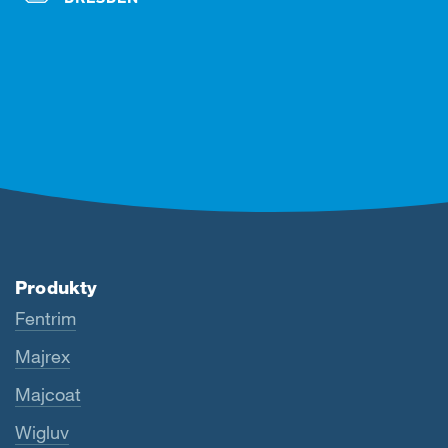
Produkty
Fentrim
Majrex
Majcoat
Wigluv