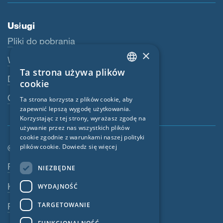
Usługi
Pliki do pobrania
×
Webshop
Ta strona używa plików
ENGLISH
Dealerzy
cookie
GERMAN
Osoba kontaktowa
Ta strona korzysta z plików cookie, aby
zapewnić lepszą wygodę użytkowania.
FRENCH
Korzystając z tej strony, wyrażasz zgodę na
CZECH
używanie przez nas wszystkich plików
cookie zgodnie z warunkami naszej polityki
ITALIAN
plików cookie.
Dowiedz się więcej
© SIGA 2026
LATVIAN
Nawigacja w stopce
Praca
NIEZBĘDNE
LITHUANIAN
Kontakt
WYDAJNOŚĆ
DUTCH
TARGETOWANIE
Polityka prywatności
POLISH